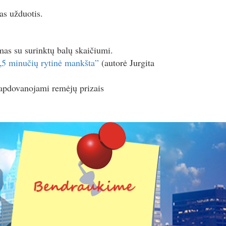
as užduotis.
as su surinktų balų skaičiumi.
„5 minučių rytinė mankšta”
(autorė Jurgita
 apdovanojami remėjų prizais