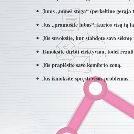
Jums „nuneš stogą“ (perkeltine gerąja 
Jūs „pramušite lubas“, kurios visą tą l
Jūs suvoksite, kur stabdote savo sėkmę i
Išmoksite dirbti efektyviau, todėl rezu
Jūs praplėsite savo komforto zoną.
Jūs išmoksite spręsti visas problemas.