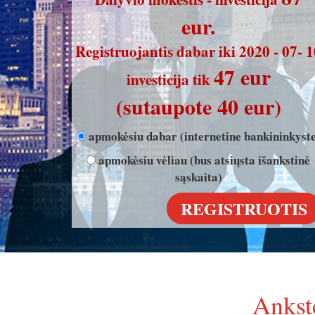
eur.
Registruojantis dabar iki 2020 - 07- 
47 eur
investicija tik
(sutaupote 40 eur)
apmokėsiu dabar (internetine bankininkyste
apmokėsiu vėliau (bus atsiųsta išankstinė
sąskaita)
Ankst