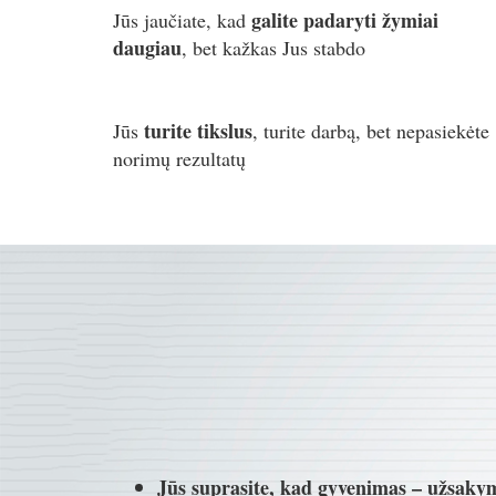
galite padaryti žymiai
Jūs jaučiate, kad
daugiau
, bet kažkas Jus stabdo
turite tikslus
Jūs
, turite darbą, bet nepasiekėte
norimų rezultatų
Jūs suprasite, kad gyvenimas – užsakym