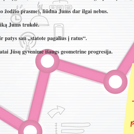
to žodžio prasme), liūdna Jums dar ilgai nebus.
aiką Jums trukdė.
r patys sau „statote pagalius į ratus“.
ltatai Jūsų gyvenime išaugs geometrine progresija.