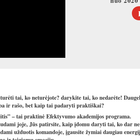
nuo 2020
turėti tai, ko neturėjote? darykite tai, ko nedarėte! Daugel
ba ir rašo, bet kaip tai padaryti praktiškai?
itis” – tai praktinė Efektyvumo akademijos programa.
udami joje, Jūs patirsite, kaip įdomu daryti tai, ko dar ne
kdami užduotis komandoje, įgausite žymiai daugiau energij
mo ir teigiamų emocijų.