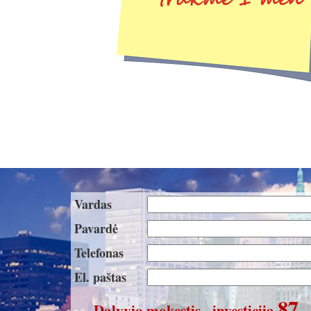
Vardas
Pavardė
Telefonas
El. paštas
87
Dalyvio mokestis - investicija