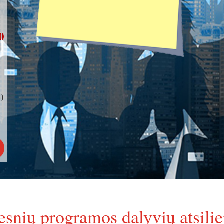
10
)
esnių programos dalyvių atsilie