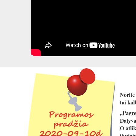
Norite 
tai kal
„Pagre
Dalyva
O atli
įkvėpi