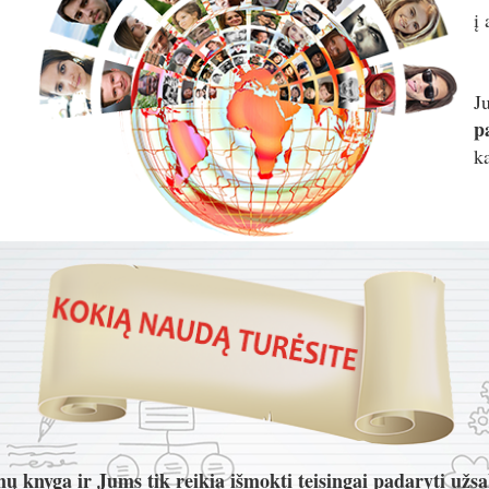
į
J
p
k
ų knyga ir Jums tik reikia išmokti teisingai padaryti užs