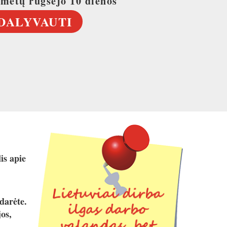
 metų rugsėjo 10 dienos
DALYVAUTI
is apie
darėte.
os,