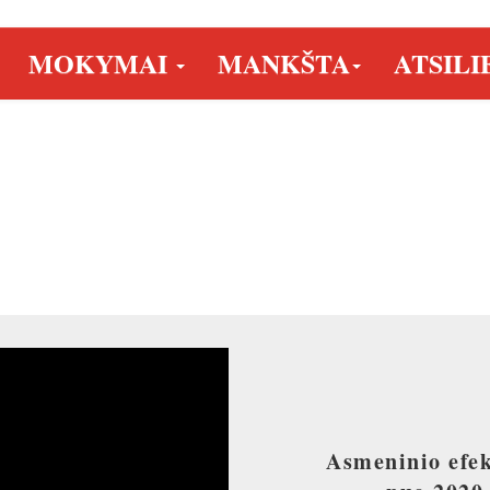
MOKYMAI
MANKŠTA
ATSILI
O AKADEMIJA
PAGREITIS
Asmeninio efe