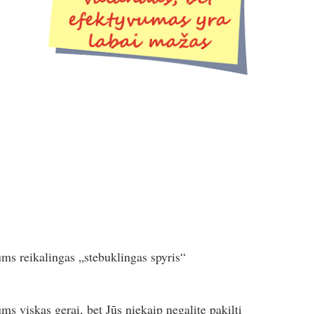
ums reikalingas „stebuklingas spyris“
ums viskas gerai, bet Jūs niekaip negalite pakilti