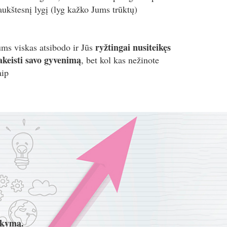
 aukštesnį lygį (lyg kažko Jums trūktų)
ryžtingai nusiteikęs
ums viskas atsibodo ir Jūs
akeisti savo gyvenimą
, bet kol kas nežinote
aip
akymą.