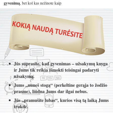
gyvenimą
, bet kol kas nežinote kaip
Jūs suprasite, kad gyvenimas – užsakymų knyga
ir Jums tik reikia išmokti teisingai padaryti
užsakymą.
Jums „nuneš stogą“ (perkeltine gerąja to žodžio
prasme), liūdna Jums dar ilgai nebus.
Jūs „pramušite lubas“, kurios visą tą laiką Jums
trukdė.