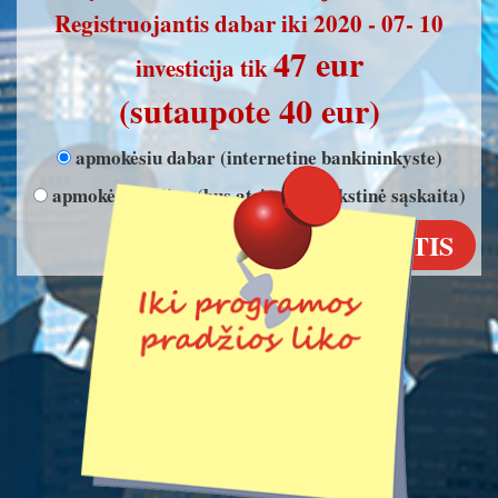
Registruojantis dabar iki 2020 - 07- 10
47 eur
investicija tik
(sutaupote 40 eur)
apmokėsiu dabar (internetine bankininkyste)
apmokėsiu vėliau (bus atsiųsta išankstinė sąskaita)