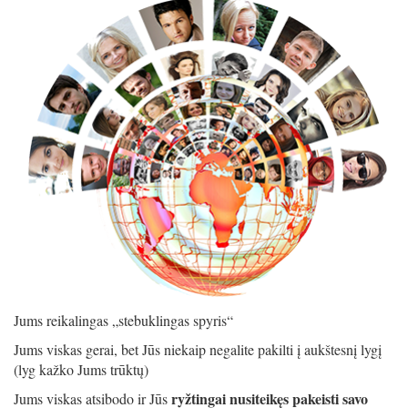
Jums reikalingas „stebuklingas spyris“
Jums viskas gerai, bet Jūs niekaip negalite pakilti į aukštesnį lygį
(lyg kažko Jums trūktų)
ryžtingai nusiteikęs pakeisti savo
Jums viskas atsibodo ir Jūs