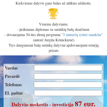
Kiekvienas dalyvis gaus balus už atliktas užduotis.
Visiems dalyviams:
- įteikiamas diplomas su surinktų balų skaičiumi.
- dovanojama 30-ties dienų programa
"5 minučių rytinė mankšta"
(autorė Jurgita Krinickienė)
Trys daugiausiai balų surinkę dalyviai apdovanojami remėjų
prizais
Vardas
Pavardė
Telefonas
El. paštas
87 eur.
Dalyvio mokestis - investicija