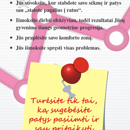
Jūs suvoksite, kur stabdote savo sėkmę ir patys
sau „statote pagalius į ratus“.
Išmoksite dirbti efektyviau, todėl rezultatai Jūsų
gyvenime išaugs geometrine progresija.
Jūs praplėsite savo komforto zoną.
Jūs išmoksite spręsti visas problemas.