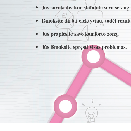
Jūs suvoksite, kur stabdote savo sėkmę i
Išmoksite dirbti efektyviau, todėl rezu
Jūs praplėsite savo komforto zoną.
Jūs išmoksite spręsti visas problemas.