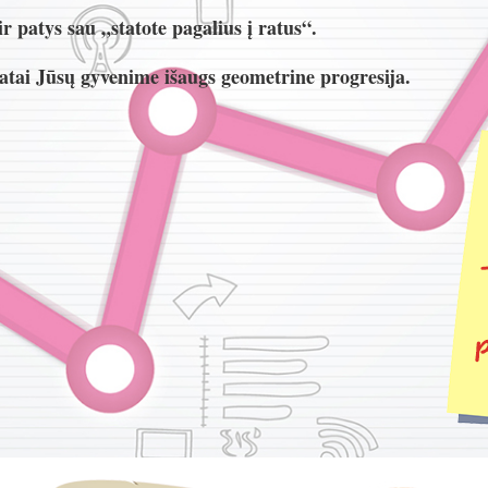
r patys sau „statote pagalius į ratus“.
ltatai Jūsų gyvenime išaugs geometrine progresija.