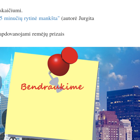
 skaičiumi.
5 minučių rytinė mankšta"
(autorė Jurgita
 apdovanojami remėjų prizais