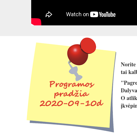
Norite 
tai kal
"Pagre
Dalyva
O atli
įkvėpi