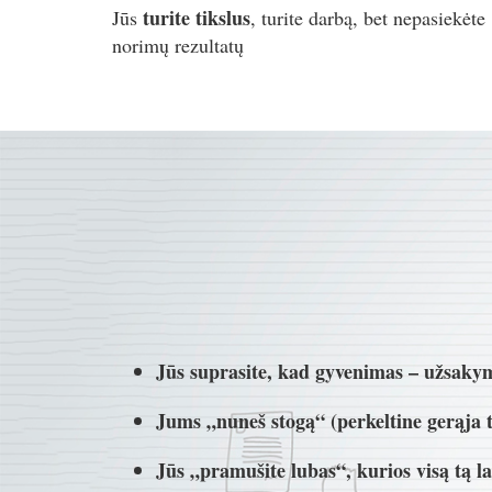
turite tikslus
Jūs
, turite darbą, bet nepasiekėte
norimų rezultatų
Jūs suprasite, kad gyvenimas – užsakym
Jums „nuneš stogą“ (perkeltine gerąja 
Jūs „pramušite lubas“, kurios visą tą l