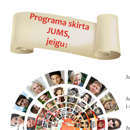
J
J
į
J