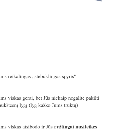
ums reikalingas „stebuklingas spyris“
ums viskas gerai, bet Jūs niekaip negalite pakilti
 aukštesnį lygį (lyg kažko Jums trūktų)
ryžtingai nusiteikęs
ums viskas atsibodo ir Jūs