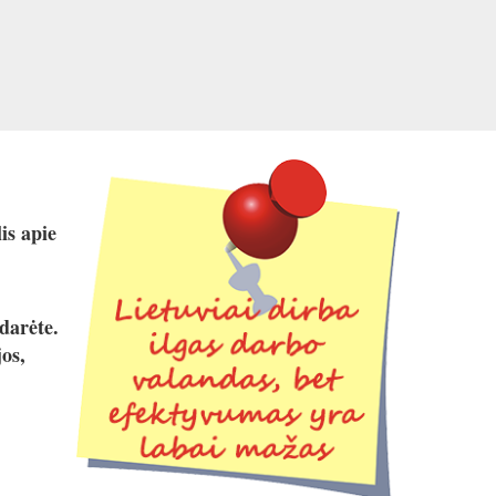
is apie
darėte.
os,