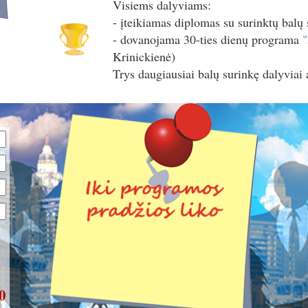
Visiems dalyviams:
- įteikiamas diplomas su surinktų balų
- dovanojama 30-ties dienų programa
"
Krinickienė)
Trys daugiausiai balų surinkę dalyviai
10