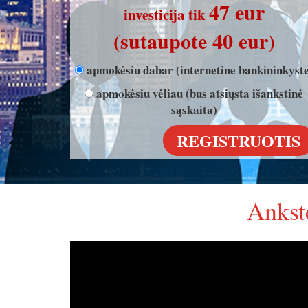
47 eur
investicija tik
(sutaupote 40 eur)
apmokėsiu dabar (internetine bankininkyste
apmokėsiu vėliau (bus atsiųsta išankstinė
sąskaita)
Ankst