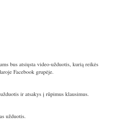
ums bus atsiųsta video-užduotis, kurią reikės
uždaroje Facebook grupėje.
 užduotis ir atsakys į rūpimus klausimus.
as užduotis.