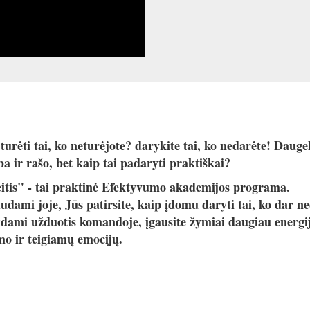
turėti tai, ko neturėjote? darykite tai, ko nedarėte! Daugel
ba ir rašo, bet kaip tai padaryti praktiškai?
itis" - tai praktinė Efektyvumo akademijos programa.
udami joje, Jūs patirsite, kaip įdomu daryti tai, ko dar ne
kdami užduotis komandoje, įgausite žymiai daugiau energij
mo ir teigiamų emocijų.