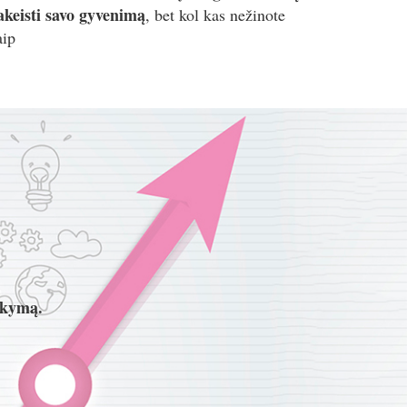
akeisti savo gyvenimą
, bet kol kas nežinote
aip
akymą.