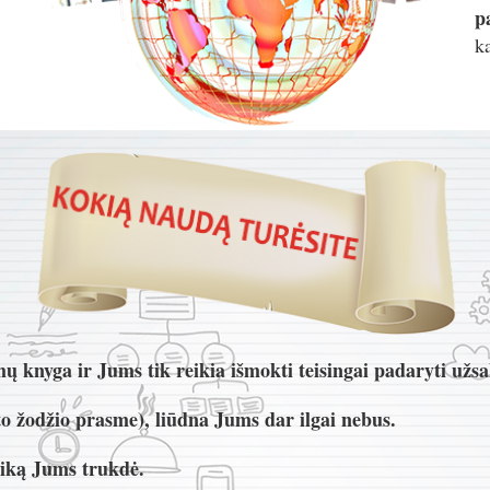
p
k
ų knyga ir Jums tik reikia išmokti teisingai padaryti užs
to žodžio prasme), liūdna Jums dar ilgai nebus.
aiką Jums trukdė.